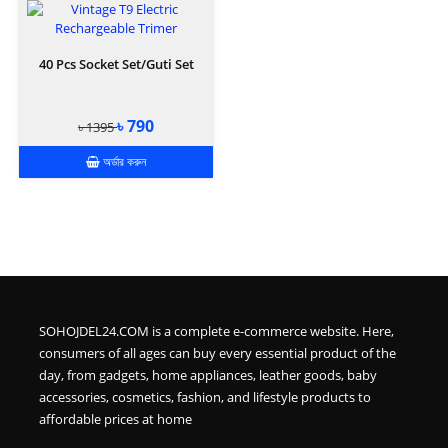
40 Pcs Socket Set/Guti Set
৳ 790
৳ 1395
অর্ডার করুন
SOHOJDEL24.COM is a complete e-commerce website. Here,
consumers of all ages can buy every essential product of the
day, from gadgets, home appliances, leather goods, baby
accessories, cosmetics, fashion, and lifestyle products to
affordable prices at home