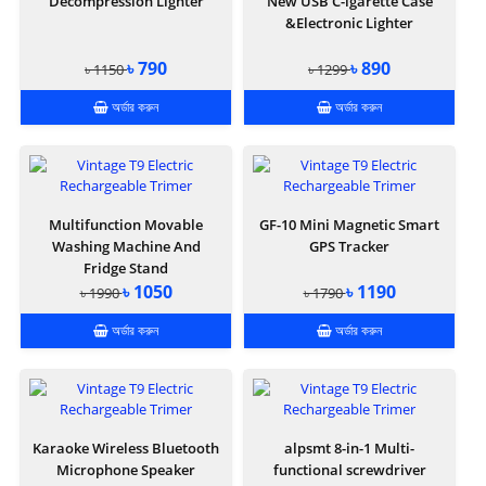
Decompression Lighter
New USB C-igarette Case
&Electronic Lighter
৳ 790
৳ 890
৳ 1150
৳ 1299
অর্ডার করুন
অর্ডার করুন
Multifunction Movable
GF-10 Mini Magnetic Smart
Washing Machine And
GPS Tracker
Fridge Stand
৳ 1050
৳ 1190
৳ 1990
৳ 1790
অর্ডার করুন
অর্ডার করুন
Karaoke Wireless Bluetooth
alpsmt 8-in-1 Multi-
Microphone Speaker
functional screwdriver