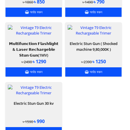
৳ 850
৳ 790
৳ 1860
৳ 1490
অর্ডার করুন
অর্ডার করুন
𝗠𝘂𝗹𝘁𝗶𝗳𝘂𝗻𝗰𝘁𝗶𝗼𝗻 𝗙𝗹𝗮𝘀𝗵𝗹𝗶𝗴𝗵𝘁
Electric Stun Gun ( Shocked
& 𝗟𝗮𝘀𝗲𝗿 𝗥𝗲𝗰𝗵𝗮𝗿𝗴𝗲𝗯𝗹𝗲
machine 9,80,000K )
𝗦𝘁𝘂𝗻 𝗚𝘂𝗻(1MV)
৳ 1290
৳ 1250
৳ 2490
৳ 2390
অর্ডার করুন
অর্ডার করুন
Electric Stun Gun 30 kv
৳ 990
৳ 1590